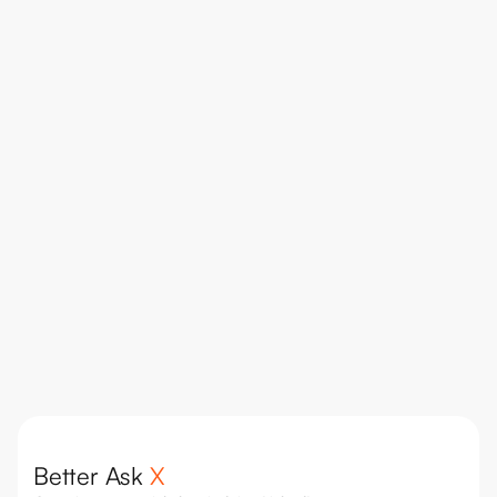
Operativer Use Case
Relevante Kontakte auf LinkedIn finde: 
Datenanreicherung mit KI statt manueller 
Recherche.
Lesen
Better Ask 
X