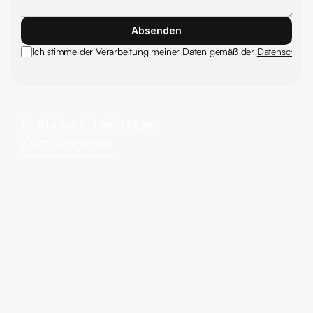
Absenden
Ich stimme der Verarbeitung meiner Daten gemäß der 
Datenschutze
Einblicke in Leistungen
Zum Angebot