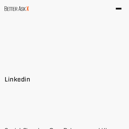
Linkedin
L
i
n
k
e
d
I
n
w
i
r
d
z
u
m
S
E
O
-
S
i
g
n
a
l
:
S
o
w
i
r
k
e
n
d
e
i
n
e
P
o
s
t
s
a
u
f
G
o
o
g
l
e
,
C
h
a
t
G
P
T
&
C
o
.