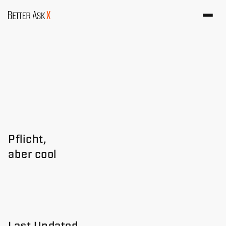
Pflicht, 
aber cool
I
m
p
r
e
s
s
u
m
Last Updated