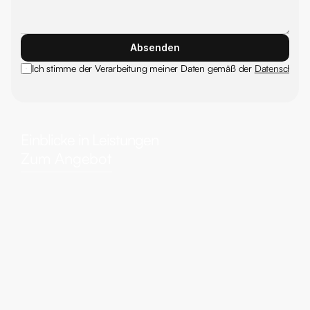
Absenden
Ich stimme der Verarbeitung meiner Daten gemäß der 
Datenschutze
Einblicke in Leistungen
Zum Angebot