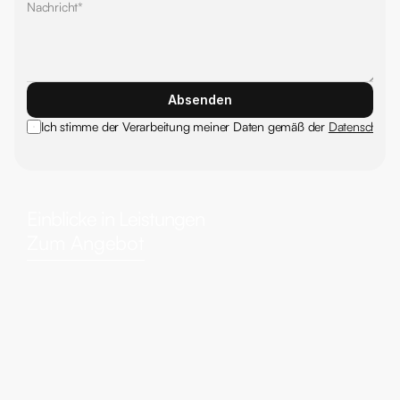
Absenden
Ich stimme der Verarbeitung meiner Daten gemäß der 
Datenschutze
Einblicke in Leistungen
Zum Angebot