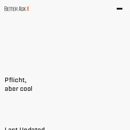
Pflicht, 
aber cool
D
a
t
e
n
s
c
h
u
t
z
Last Updated